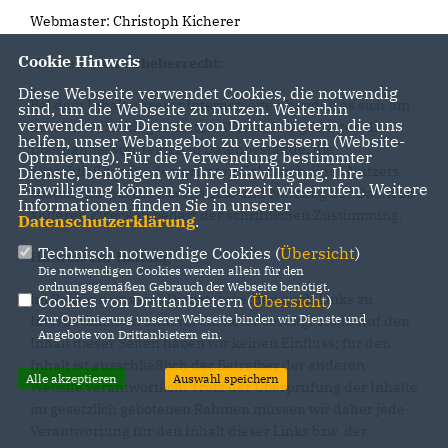
Webmaster: Christoph Kicherer
Cookie Hinweis
Hinweis zum Urheberrecht:
Diese Webseite verwendet Cookies, die notwendig
Bei dem Inhalt unserer Internetseiten handelt es sich um
sind, um die Webseite zu nutzen. Weiterhin
verwenden wir Dienste von Drittanbietern, die uns
urheberrechtlich geschützte Werke. Wir gestatten die
helfen, unser Webangebot zu verbessern (Website-
Übernahme von Texten in Datenbestände, die
Optmierung). Für die Verwendung bestimmter
ausschließlich für den privaten Gebrauch eines Nutzers
Dienste, benötigen wir Ihre Einwilligung. Ihre
Einwilligung können Sie jederzeit widerrufen. Weitere
bestimmt sind. Die Übernahme und Nutzung der Daten zu
Informationen finden Sie in unserer
anderen Zwecken bedarf der schriftlichen Zustimmung.
Datenschutzerklärung
.
Technisch notwendige Cookies (
Übersicht
)
Hinweis zur Haftung
Die notwendigen Cookies werden allein für den
ordnungsgemäßen Gebrauch der Webseite benötigt.
Im Rahmen unseres Dienstes werden auch Links zu
Cookies von Drittanbietern (
Übersicht
)
Zur Optimierung unserer Webseite binden wir Dienste und
Internetinhalten anderer Anbieter bereitgestellt. Auf den
Angebote von Drittanbietern ein.
Inhalt dieser Seiten haben wir keinen Einfluss; für den
Inhalt ist ausschließlich der Betreiber der anderen
Alle akzeptieren
Auswahl speichern
Website verantwortlich. Trotz der Überprüfung der Inhalte
im gesetzlich gebotenen Rahmen müssen wir daher jede
Verantwortung für den Inhalt dieser Links bzw. der