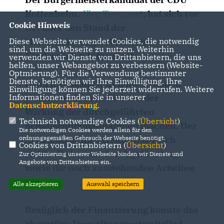
Kottenheim,
Jörg Tecquert
, hat sich vor
Cookie Hinweis
Ort über den Stand der
Diese Webseite verwendet Cookies, die notwendig
Modernisierungsarbeiten im
sind, um die Webseite zu nutzen. Weiterhin
Kindergarten informiert.
verwenden wir Dienste von Drittanbietern, die uns
helfen, unser Webangebot zu verbessern (Website-
Optmierung). Für die Verwendung bestimmter
Dienste, benötigen wir Ihre Einwilligung. Ihre
Beim Rundgang durch die Gruppen
Einwilligung können Sie jederzeit widerrufen. Weitere
Informationen finden Sie in unserer
konnte er sich ein Bild von der
Datenschutzerklärung
.
Wirkung der durchgeführten
Technisch notwendige Cookies (
Übersicht
)
Schallschutzmaßnahmen machen. Der
Die notwendigen Cookies werden allein für den
ordnungsgemäßen Gebrauch der Webseite benötigt.
Archichtekt Karl Heinz Breidbach
Cookies von Drittanbietern (
Übersicht
)
stellte die bereits durchgeführten,
Zur Optimierung unserer Webseite binden wir Dienste und
Angebote von Drittanbietern ein.
sowie die noch ausstehenden Arbeiten
vor.
Alle akzeptieren
Auswahl speichern
Bezüglich der Finanzierung konnte das
ehemalige Verwaltungsratsmitglied